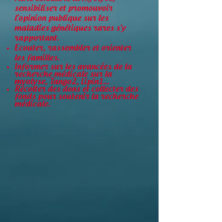
sensibiliser et promouvoir
l'opinion publique sur les
maladies génétiques rares s'y
rapportant.
Ecouter, rassembler et orienter
les familles.
Informer sur les avancées de la
recherche médicale sur la
myolyse, Tango2, Lipin1...
Récolter des dons et collecter des
fonds pour soutenir la recherche
médicale.