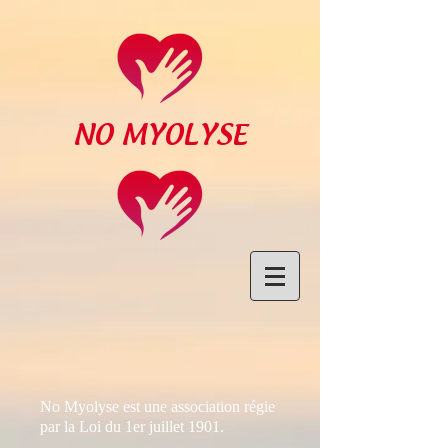
NO MYOLYSE
No Myolyse est une association régie
par la Loi du 1er juillet 1901.