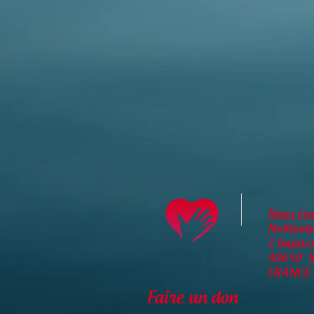
Nous tr
NoMyoly
1 Impas
30650 S
FRANCE
Faire un don