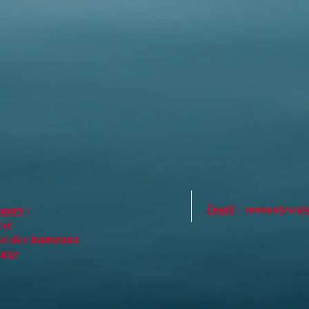
Email
: nomyolyse@
ouver
:
se
se des hameaux
aze